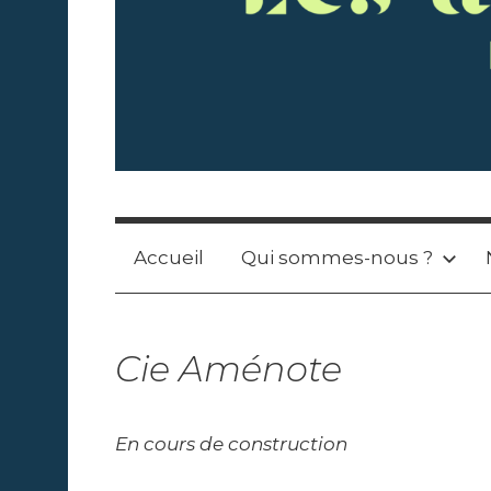
L
R
é
c
e
Accueil
Qui sommes-nous ?
o
l
s
t
Cie Aménote
e
A
d
e
r
En cours de construction
t
a