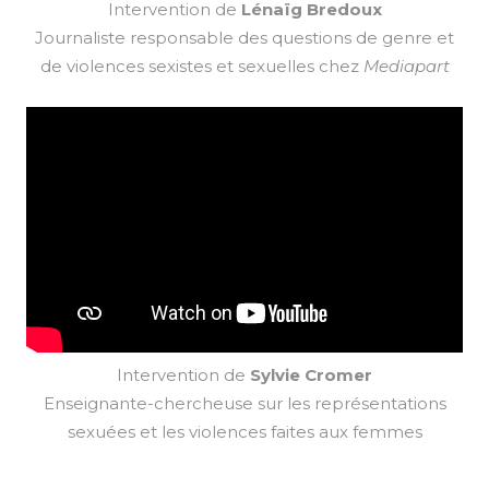
Intervention de
Lénaïg Bredoux
Journaliste responsable des questions de genre et
de violences sexistes et sexuelles chez
Mediapart
Intervention de
Sylvie Cromer
Enseignante-chercheuse sur les représentations
sexuées et les violences faites aux femmes