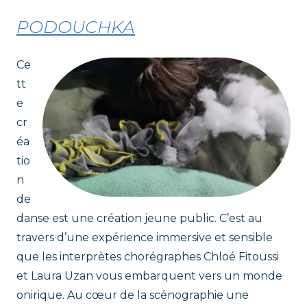
t
PODOUCHKA
r
Ce
i
tt
e
c
cr
éa
e
tio
s
n
de
danse est une création jeune public. C’est au
travers d’une expérience immersive et sensible
que les interprètes chorégraphes Chloé Fitoussi
et Laura Uzan vous embarquent vers un monde
onirique. Au cœur de la scénographie une