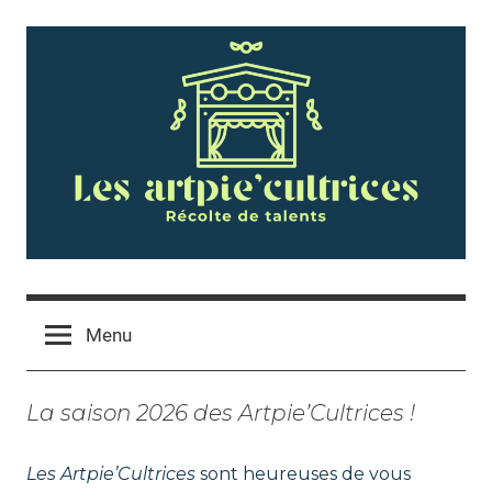
Skip
to
content
L
R
é
c
Menu
e
o
l
s
La saison 2026 des Artpie’Cultrices !
t
e
A
d
Les Artpie’Cultrices
sont heureuses de vous
e