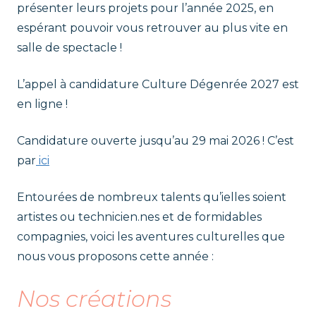
r
présenter leurs projets pour l’année 2025, en
t
espérant pouvoir vous retrouver au plus vite en
a
t
salle de spectacle !
l
e
p
L’appel à candidature Culture Dégenrée 2027 est
n
t
en ligne !
i
Candidature ouverte jusqu’au 29 mai 2026 ! C’est
e
par
ici
'
Entourées de nombreux talents qu’ielles soient
artistes ou technicien.nes et de formidables
C
compagnies, voici les aventures culturelles que
u
nous vous proposons cette année :
l
Nos créations