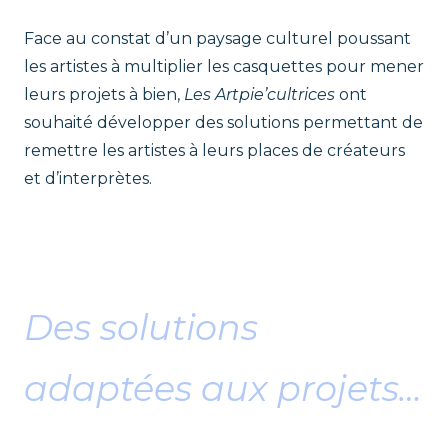
r
t
Face au constat d’un paysage culturel poussant
a
t
les artistes à multiplier les casquettes pour mener
l
leurs projets à bien,
Les Artpie’cultrices
ont
e
p
n
souhaité développer des solutions permettant de
t
remettre les artistes à leurs places de créateurs
i
et d’interprètes.
e
eee
'
C
Des solutions
u
adaptées aux projets…
l