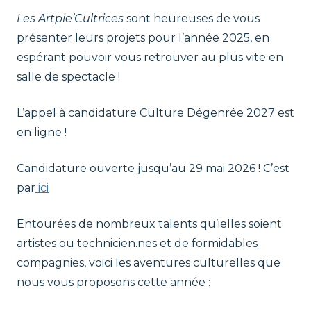
r
t
Les Artpie’Cultrices
sont heureuses de vous
a
présenter leurs projets pour l’année 2025, en
t
l
espérant pouvoir vous retrouver au plus vite en
e
p
salle de spectacle !
n
t
i
L’appel à candidature Culture Dégenrée 2027 est
en ligne !
e
Candidature ouverte jusqu’au 29 mai 2026 ! C’est
'
par
ici
C
Entourées de nombreux talents qu’ielles soient
artistes ou technicien.nes et de formidables
u
compagnies, voici les aventures culturelles que
nous vous proposons cette année :
l