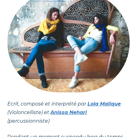
r
t
a
t
l
e
p
n
t
i
e
'
C
Ecrit, composé et interprété par
Lola Malique
u
(Violoncelliste) et
Anissa Nehari
(percussionniste)
l
Pendant un moment suspendu hors du temps,