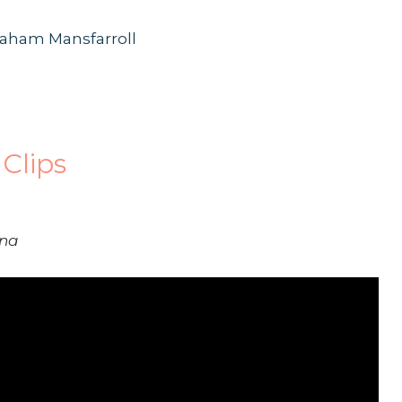
raham Mansfarroll
Clips
ina