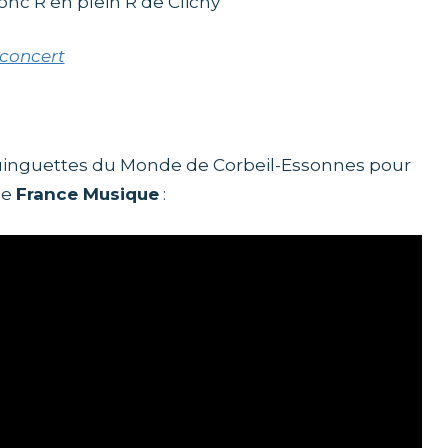
nc’R en plein’R de Clichy
 concert
inguettes du Monde de Corbeil-Essonnes pour
e
France Musique
: