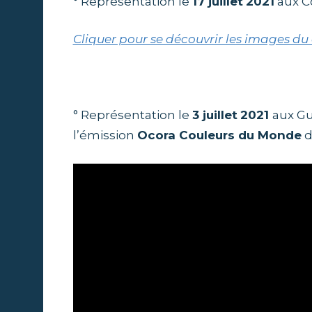
° Représentation le
17 juillet
2021
aux Co
Cliquer pour se découvrir les images du
.
° Représentation le
3 juillet
2021
aux Gu
l’émission
Ocora Couleurs du Monde
d