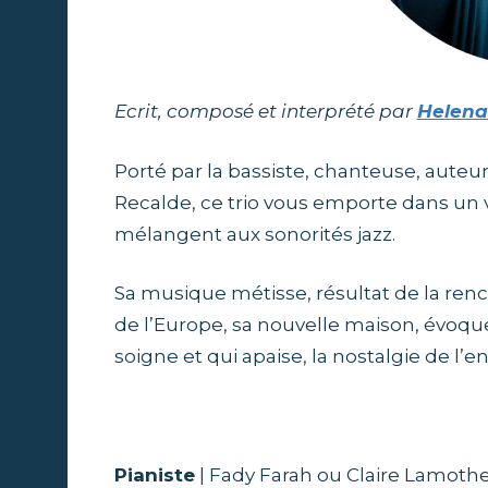
t
r
Ecrit, composé et interprété par
Helena
i
Porté par la bassiste, chanteuse, aute
c
Recalde, ce trio vous emporte dans un 
mélangent aux sonorités jazz.
e
Sa musique métisse, résultat de la ren
s
de l’Europe, sa nouvelle maison, évoque
soigne et qui apaise, la nostalgie de l’
…
Pianiste
| Fady Farah ou Claire Lamoth