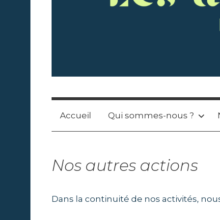
L
R
é
c
e
Accueil
Qui sommes-nous ?
o
l
s
t
Nos autres actions
e
A
d
e
r
Dans la continuité de nos activités, nou
t
a