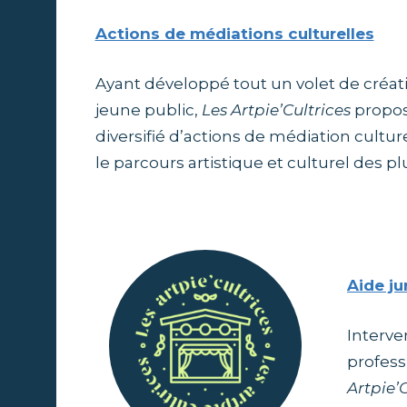
t
l
Actions de médiations culturelles
e
p
n
Ayant développé tout un volet de créati
t
jeune public,
Les Artpie’Cultrices
propos
i
diversifié d’actions de médiation cultur
e
le parcours artistique et culturel des pl
'
C
Aide ju
u
Interve
profess
l
Artpie’