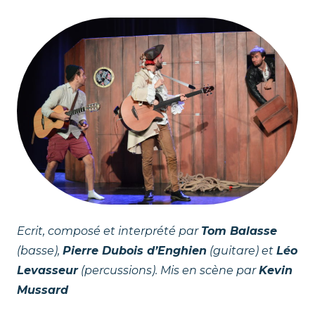
r
t
a
t
l
e
p
n
t
i
e
'
C
Ecrit, composé et interprété par
Tom Balasse
(basse),
Pierre Dubois d’Enghien
(guitare) et
Léo
u
Levasseur
(percussions). Mis en scène par
Kevin
l
Mussard