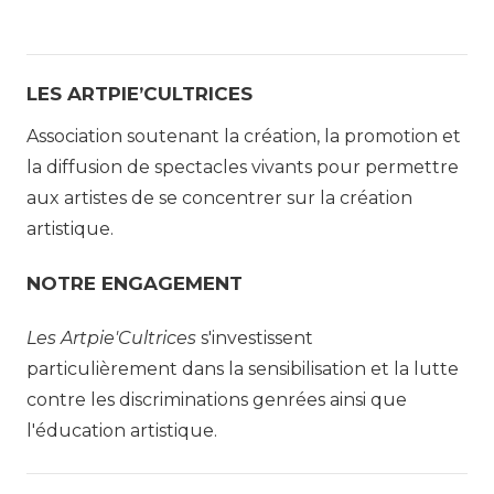
r
t
a
t
l
LES ARTPIE’CULTRICES
e
p
n
Association soutenant la création, la promotion et
t
la diffusion de spectacles vivants pour permettre
i
aux artistes de se concentrer sur la création
artistique.
e
NOTRE ENGAGEMENT
'
Les Artpie'Cultrices
s'investissent
C
particulièrement dans la sensibilisation et la lutte
u
contre les discriminations genrées ainsi que
l'éducation artistique.
l