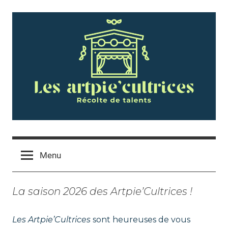
Skip
to
content
L
R
é
c
Menu
e
o
l
s
La saison 2026 des Artpie’Cultrices !
t
e
A
d
Les Artpie’Cultrices
sont heureuses de vous
e