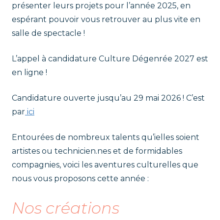
r
présenter leurs projets pour l’année 2025, en
t
espérant pouvoir vous retrouver au plus vite en
a
t
salle de spectacle !
l
e
p
L’appel à candidature Culture Dégenrée 2027 est
n
t
en ligne !
i
Candidature ouverte jusqu’au 29 mai 2026 ! C’est
e
par
ici
'
Entourées de nombreux talents qu’ielles soient
artistes ou technicien.nes et de formidables
C
compagnies, voici les aventures culturelles que
u
nous vous proposons cette année :
l
Nos créations