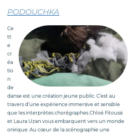
t
PODOUCHKA
r
Ce
i
tt
e
c
cr
éa
e
tio
s
n
de
danse est une création jeune public. C’est au
travers d’une expérience immersive et sensible
que les interprètes chorégraphes Chloé Fitoussi
et Laura Uzan vous embarquent vers un monde
onirique. Au cœur de la scénographie une