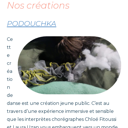
Nos créations
t
r
PODOUCHKA
i
Ce
c
tt
e
e
cr
éa
s
tio
n
de
danse est une création jeune public. C’est au
travers d’une expérience immersive et sensible
que les interprètes chorégraphes Chloé Fitoussi
et Laura Uzan vous embarquent vers un monde