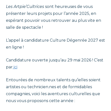
r
t
Les Artpie’Cultrices
sont heureuses de vous
a
présenter leurs projets pour l’année 2025, en
t
l
espérant pouvoir vous retrouver au plus vite en
e
p
salle de spectacle !
n
t
i
L’appel à candidature Culture Dégenrée 2027 est
en ligne !
e
Candidature ouverte jusqu’au 29 mai 2026 ! C’est
'
par
ici
C
Entourées de nombreux talents qu’ielles soient
artistes ou technicien.nes et de formidables
u
compagnies, voici les aventures culturelles que
nous vous proposons cette année :
l